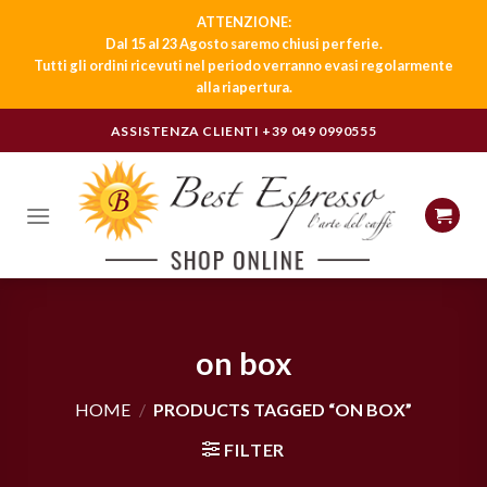
ATTENZIONE:
Dal 15 al 23 Agosto saremo chiusi per ferie.
Tutti gli ordini ricevuti nel periodo verranno evasi regolarmente
alla riapertura.
Skip
ASSISTENZA CLIENTI
+39 049 0990555
to
content
on box
HOME
/
PRODUCTS TAGGED “ON BOX”
FILTER