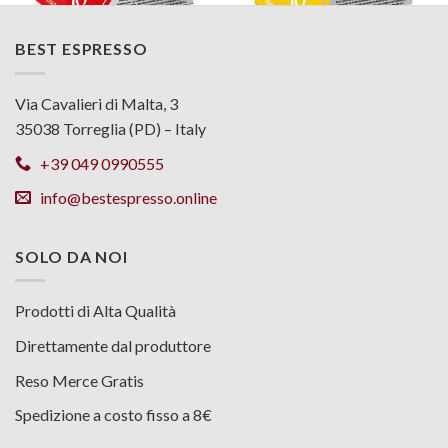
BEST ESPRESSO
NESPRESSO COMPATIBILI
NESPRESSO COMPATIBILI
ALLUMINIO – Cremoso
ALLUMINIO – Arabica
BEST
BEST
da:
€
0,21
da:
€
0,21
Via Cavalieri di Malta, 3
35038 Torreglia (PD) – Italy
+39 049 0990555
info@bestespresso.online
SOLO DA NOI
Prodotti di Alta Qualità
Direttamente dal produttore
Reso Merce Gratis
Spedizione a costo fisso a 8€