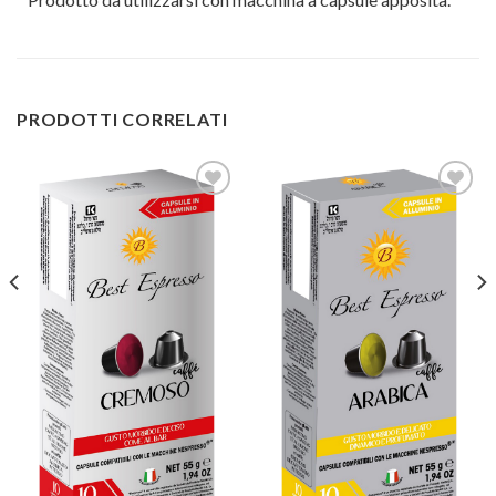
PRODOTTI CORRELATI
Aggiungi
Aggiungi
alla lista
alla lista
dei
dei
desideri
desideri