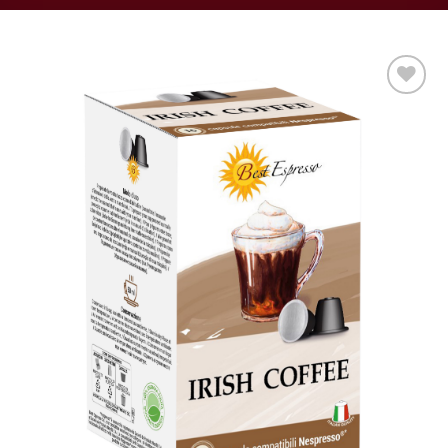
Aggiungi
alla lista
dei
desideri