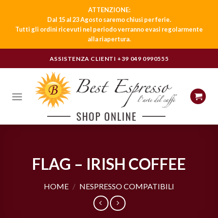
ATTENZIONE:
Dal 15 al 23 Agosto saremo chiusi per ferie.
Tutti gli ordini ricevuti nel periodo verranno evasi regolarmente
alla riapertura.
Skip
ASSISTENZA CLIENTI
+39 049 0990555
to
content
FLAG – IRISH COFFEE
HOME
/
NESPRESSO COMPATIBILI