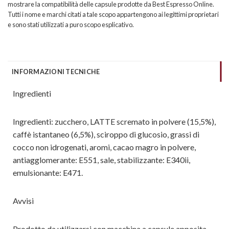
mostrare la compatibilità delle capsule prodotte da Best Espresso Online.
Tutti i nome e marchi citati a tale scopo appartengono ai legittimi proprietari
e sono stati utilizzati a puro scopo esplicativo.
INFORMAZIONI TECNICHE
Ingredienti
Ingredienti: zucchero, LATTE scremato in polvere (15,5%),
caffè istantaneo (6,5%), sciroppo di glucosio, grassi di
cocco non idrogenati, aromi, cacao magro in polvere,
antiagglomerante: E551, sale, stabilizzante: E340ii,
emulsionante: E471.
Avvisi
Prodotto da utilizzarsi con macchina a capsule apposita.