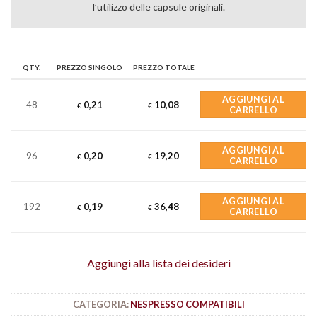
l’utilizzo delle capsule originali.
QTY.
PREZZO SINGOLO
PREZZO TOTALE
AGGIUNGI AL
48
0,21
10,08
€
€
CARRELLO
AGGIUNGI AL
96
0,20
19,20
€
€
CARRELLO
AGGIUNGI AL
192
0,19
36,48
€
€
CARRELLO
Aggiungi alla lista dei desideri
CATEGORIA:
NESPRESSO COMPATIBILI