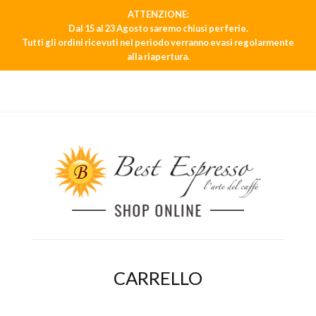
ATTENZIONE:
Dal 15 al 23 Agosto saremo chiusi per ferie.
Tutti gli ordini ricevuti nel periodo verranno evasi regolarmente
alla riapertura.
CARRELLO