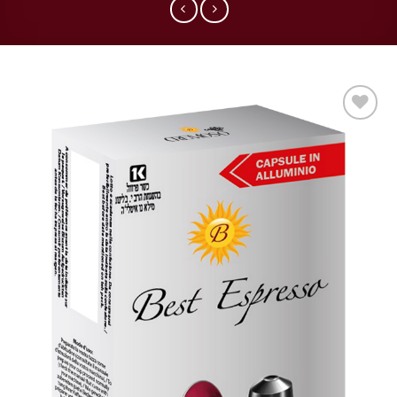
Aggiungi
alla lista
dei
desideri