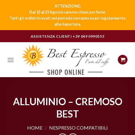
ATTENZIONE:
Dal 15 al 23 Agosto saremo chiusi per ferie.
Tutti gli ordini ricevuti nel periodo verranno evasi regolarmente
alla riapertura.
Skip
ASSISTENZA CLIENTI
+39 049 0990555
to
content
ALLUMINIO – CREMOSO
BEST
HOME
/
NESPRESSO COMPATIBILI