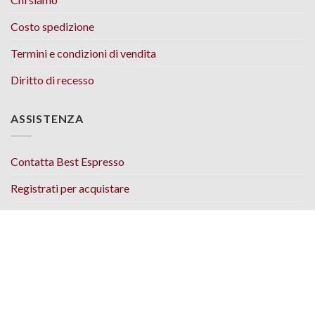
Costo spedizione
Termini e condizioni di vendita
Diritto di recesso
ASSISTENZA
Contatta Best Espresso
Registrati per acquistare
Accedi allo Shop Online
Copyright 2026 © Best Espresso Online S.R.L. - Via Cavalieri di
Malta, 3 - 35038 Torreglia (PD) - Italy