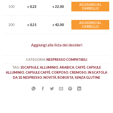
AGGIUNGI AL
100
0,22
22,00
€
€
CARRELLO
AGGIUNGI AL
200
0,21
42,00
€
€
CARRELLO
Aggiungi alla lista dei desideri
CATEGORIA:
NESPRESSO COMPATIBILI
TAG:
10 CAPSULE
,
ALLUMINIO
,
ARABICA
,
CAFFÈ
,
CAPSULE
ALLUMINIO
,
CAPSULE CAFFÈ
,
CORPOSO
,
CREMOSO
,
IN SCATOLA
DA 10
,
NESPRESSO
,
NOVITÀ
,
ROBUSTA
,
SENZA GLUTINE