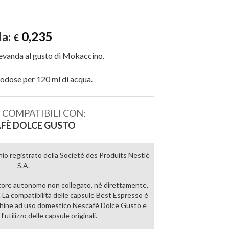
da:
0,235
€
evanda al gusto di Mokaccino.
dose per 120 ml di acqua.
 COMPATIBILI CON:
FÈ DOLCE GUSTO
o registrato della Societè des Produits Nestlè
S.A.
ore autonomo non collegato, nè direttamente,
 La compatibilità delle capsule Best Espresso è
acchine ad uso domestico Nescafè Dolce Gusto e
’utilizzo delle capsule originali.