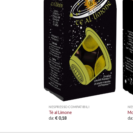
USTO COMPATIBILI
ffè Cremoso
NESPRESSO COMPATIBILI
NE
Tè al Limone
Mo
da:
€
0,18
da