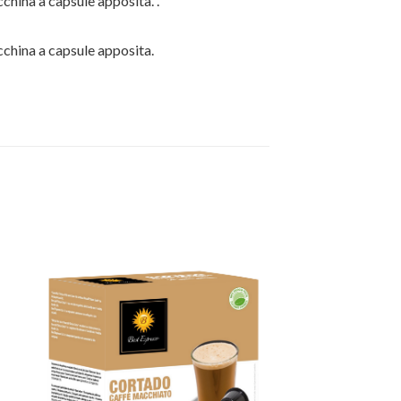
china a capsule apposita. .
cchina a capsule apposita.
ngi
Aggiungi
ista
alla lista
i
dei
eri
desideri