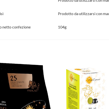
Prodotto da utilizzarsi con mac
si
Prodotto da utilizzarsi con ma
o netto confezione
104g
Aggiungi
Aggiu
alla lista
alla l
dei
de
desideri
desid