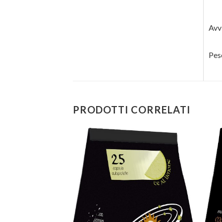
Avvi
Pes
PRODOTTI CORRELATI
Aggiungi
Aggiungi
alla lista
alla lista
dei
dei
desideri
desideri