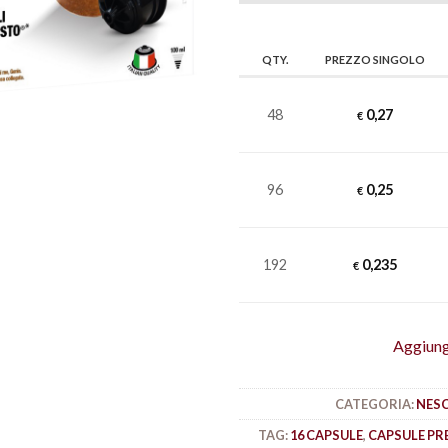
QTY.
PREZZO SINGOLO
48
0,27
€
96
0,25
€
192
0,235
€
Aggiungi
CATEGORIA:
NESC
TAG:
16 CAPSULE
,
CAPSULE PR