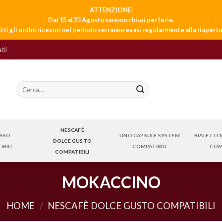
ATTENZIONE:
Dal 15 al 23 Agosto saremo chiusi per ferie.
tti gli ordini ricevuti nel periodo verranno evasi regolarmente alla riapertu
tti
Cerca:
NESCAFÈ
ESSO
UNO CAPSULE SYSTEM
BIALETTI
DOLCE GUSTO
BILI
COMPATIBILI
COM
COMPATIBILI
MOKACCINO
HOME
/
NESCAFÈ DOLCE GUSTO COMPATIBILI