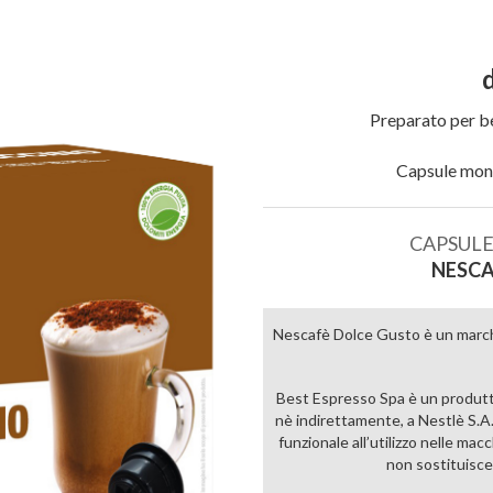
Preparato per b
Aggiungi
Capsule mono
alla lista
dei
desideri
CAPSULE
NESCA
Nescafè Dolce Gusto è un marchi
Best Espresso Spa è un produtt
nè indirettamente, a Nestlè S.A.
funzionale all’utilizzo nelle m
non sostituisce l