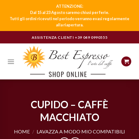
ATTENZIONE:
Dal 15 al 23 Agosto saremo chiusi per ferie.
Tutti gli ordini ricevuti nel periodo verranno evasi regolarmente
alla riapertura.
Skip
ASSISTENZA CLIENTI
+39 049 0990555
to
content
CUPIDO – CAFFÈ
MACCHIATO
HOME
/
LAVAZZA A MODO MIO COMPATIBILI