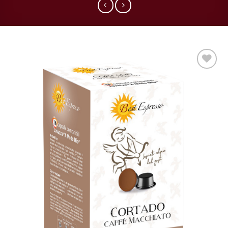
Aggiungi
alla lista
dei
desideri