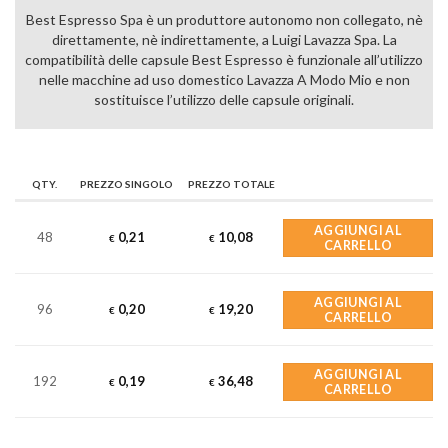
Best Espresso Spa è un produttore autonomo non collegato, nè
direttamente, nè indirettamente, a Luigi Lavazza Spa. La
compatibilità delle capsule Best Espresso è funzionale all’utilizzo
nelle macchine ad uso domestico Lavazza A Modo Mio e non
sostituisce l’utilizzo delle capsule originali.
QTY.
PREZZO SINGOLO
PREZZO TOTALE
AGGIUNGI AL
48
0,21
10,08
€
€
CARRELLO
AGGIUNGI AL
96
0,20
19,20
€
€
CARRELLO
AGGIUNGI AL
192
0,19
36,48
€
€
CARRELLO