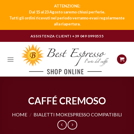
ATTENZIONE:
Dal 15 al 23 Agosto saremo chiusi per ferie.
Tutti gli ordini ricevuti nel periodo verranno evasi regolarmente
alla riapertura.
Skip
ASSISTENZA CLIENTI
+39 049 0990555
to
content
CAFFÉ CREMOSO
HOME
/
BIALETTI MOKESPRESSO COMPATIBILI