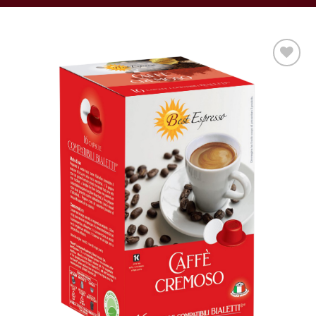
Aggiungi
alla lista
dei
desideri