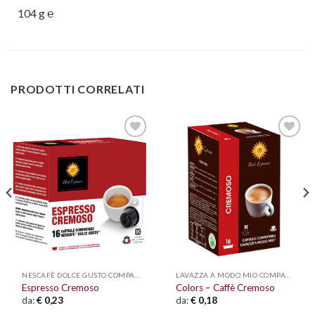
104 g ℮
PRODOTTI CORRELATI
Aggiungi
Aggiungi
alla lista
alla lista
dei
dei
desideri
desideri
NESCAFÈ DOLCE GUSTO COMPATIBILI
LAVAZZA A MODO MIO COMPATIBILI
Espresso Cremoso
Colors – Caffè Cremoso
da:
€
0,23
da:
€
0,18