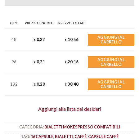
QTY.
PREZZO SINGOLO
PREZZO TOTALE
AGGIUNGI AL
48
0,22
10,56
€
€
CARRELLO
AGGIUNGI AL
96
0,21
20,16
€
€
CARRELLO
AGGIUNGI AL
192
0,20
38,40
€
€
CARRELLO
Aggiungi alla lista dei desideri
CATEGORIA:
BIALETTI MOKESPRESSO COMPATIBILI
TAG:
16 CAPSULE
,
BIALETTI
,
CAFFÈ
,
CAPSULE CAFFÈ