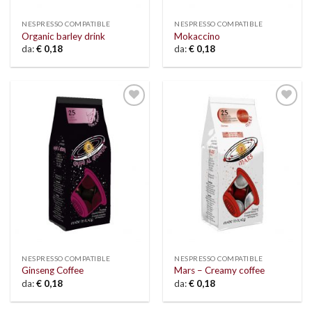
NESPRESSO COMPATIBLE
NESPRESSO COMPATIBLE
Organic barley drink
Mokaccino
da:
€
0,18
da:
€
0,18
Add to
Add to
wishlist
wishlist
NESPRESSO COMPATIBLE
NESPRESSO COMPATIBLE
Ginseng Coffee
Mars – Creamy coffee
da:
€
0,18
da:
€
0,18