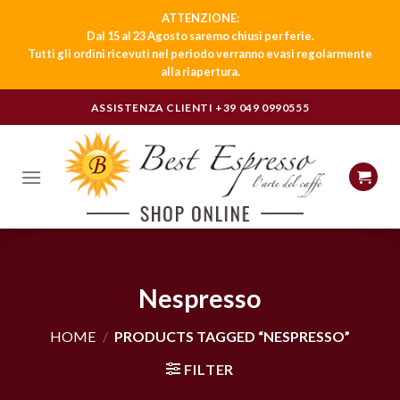
ATTENZIONE:
Dal 15 al 23 Agosto saremo chiusi per ferie.
Tutti gli ordini ricevuti nel periodo verranno evasi regolarmente
alla riapertura.
Skip
ASSISTENZA CLIENTI
+39 049 0990555
to
content
Nespresso
HOME
/
PRODUCTS TAGGED “NESPRESSO”
FILTER