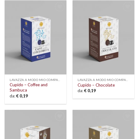
Add to
Add to
wishlist
wishlist
LAVAZZA A MODO MIO COMPATIBLE
LAVAZZA A MODO MIO COMPATIBLE
Cupido – Coffee and
Cupido – Chocolate
Sambuca
da:
€
0,19
da:
€
0,19
Add to
Add to
wishlist
wishlist