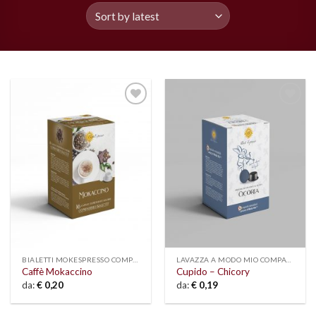
Add to
Add to
wishlist
wishlist
BIALETTI MOKESPRESSO COMPATIBLE
LAVAZZA A MODO MIO COMPATIBLE
Caffè Mokaccino
Cupido – Chicory
da:
€
0,20
da:
€
0,19