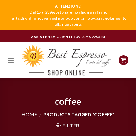
ATTENZIONE:
Dal 15 al 23 Agosto saremo chiusi per ferie.
Tutti gli ordini ricevuti nel periodo verranno evasi regolarmente
alla riapertura.
Skip
ASSISTENZA CLIENTI
+39 049 0990555
to
content
coffee
HOME
/
PRODUCTS TAGGED “COFFEE”
FILTER