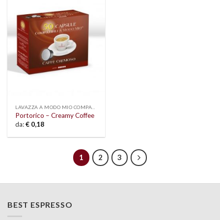
Add to
wishlist
LAVAZZA A MODO MIO COMPATIBLE
Portorico – Creamy Coffee
da:
€
0,18
1
2
3
BEST ESPRESSO